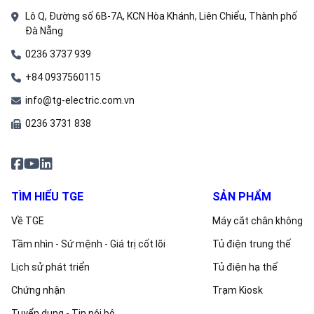
Lô Q, Đường số 6B-7A, KCN Hòa Khánh, Liên Chiểu, Thành phố
Đà Nẵng
0236 3737 939
+84 0937560115
info@tg-electric.com.vn
0236 3731 838
TÌM HIỂU TGE
SẢN PHẨM
Về TGE
Máy cắt chân không
Tầm nhìn - Sứ mệnh - Giá trị cốt lõi
Tủ điện trung thế
Lịch sử phát triển
Tủ điện hạ thế
Chứng nhận
Trạm Kiosk
Tuyển dụng - Tin nội bộ