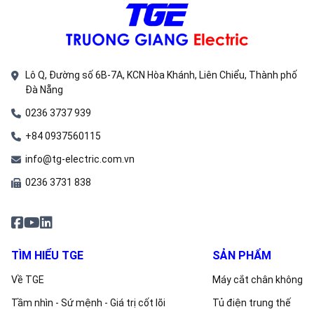
Lô Q, Đường số 6B-7A, KCN Hòa Khánh, Liên Chiểu, Thành phố
Đà Nẵng
0236 3737 939
+84 0937560115
info@tg-electric.com.vn
0236 3731 838
TÌM HIỂU TGE
SẢN PHẨM
Về TGE
Máy cắt chân không
Tầm nhìn - Sứ mệnh - Giá trị cốt lõi
Tủ điện trung thế