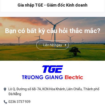
Gia nhập TGE - Giám đốc Kinh doanh
Bạn có bất kỳ câu hỏi thắc mắc?
Liên hệ ngay
Lô Q, Đường số 6B-7A, KCN Hòa Khánh, Liên Chiểu, Thành phố
Đà Nẵng
0236 3737 939