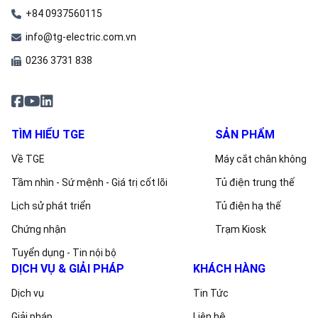
+84 0937560115
info@tg-electric.com.vn
0236 3731 838
TÌM HIỂU TGE
SẢN PHẨM
Về TGE
Máy cắt chân không
Tầm nhìn - Sứ mệnh - Giá trị cốt lõi
Tủ điện trung thế
Lịch sử phát triển
Tủ điện hạ thế
Chứng nhận
Trạm Kiosk
Tuyển dụng - Tin nội bộ
DỊCH VỤ & GIẢI PHÁP
KHÁCH HÀNG
Dịch vụ
Tin Tức
Giải pháp
Liên hệ